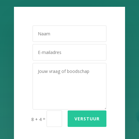
=
VERSTUUR
8 + 4