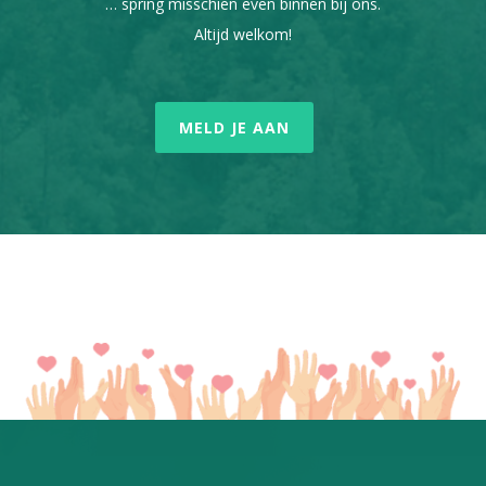
… spring misschien even binnen bij ons.
Altijd welkom!
MELD JE AAN