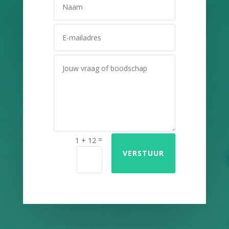
=
1 + 12
VERSTUUR